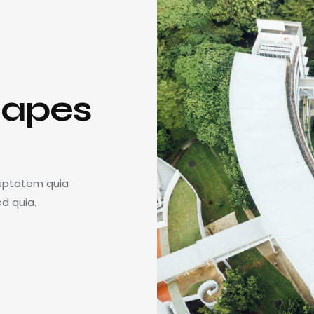
shapes
luptatem quia
ed quia.